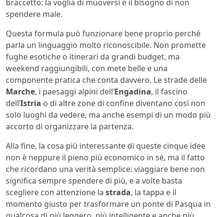
braccetto: la voglia di muoversi e il bisogno di non
spendere male.
Questa formula può funzionare bene proprio perché
parla un linguaggio molto riconoscibile. Non promette
fughe esotiche o itinerari da grandi budget, ma
weekend raggiungibili, con mete belle e una
componente pratica che conta davvero. Le strade delle
Marche
, i paesaggi alpini dell’
Engadina
, il fascino
dell’
Istria
o di altre zone di confine diventano così non
solo luoghi da vedere, ma anche esempi di un modo più
accorto di organizzare la partenza.
Alla fine, la cosa più interessante di queste cinque idee
non è neppure il pieno più economico in sé, ma il fatto
che ricordano una verità semplice: viaggiare bene non
significa sempre spendere di più, e a volte basta
scegliere con attenzione la
strada
, la tappa e il
momento giusto per trasformare un ponte di Pasqua in
qualcosa di più leggero, più intelligente e anche più