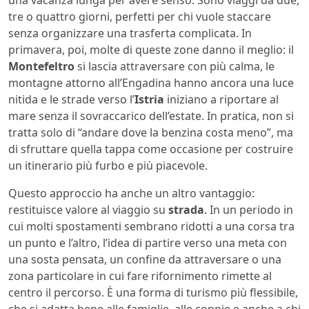
tre o quattro giorni, perfetti per chi vuole staccare
senza organizzare una trasferta complicata. In
primavera, poi, molte di queste zone danno il meglio: il
Montefeltro
si lascia attraversare con più calma, le
montagne attorno all’Engadina hanno ancora una luce
nitida e le strade verso l’
Istria
iniziano a riportare al
mare senza il sovraccarico dell’estate. In pratica, non si
tratta solo di “andare dove la benzina costa meno”, ma
di sfruttare quella tappa come occasione per costruire
un itinerario più furbo e più piacevole.
Questo approccio ha anche un altro vantaggio:
restituisce valore al viaggio su
strada
. In un periodo in
cui molti spostamenti sembrano ridotti a una corsa tra
un punto e l’altro, l’idea di partire verso una meta con
una sosta pensata, un confine da attraversare o una
zona particolare in cui fare rifornimento rimette al
centro il percorso. È una forma di turismo più flessibile,
che si adatta bene alle famiglie, alle coppie e anche a chi