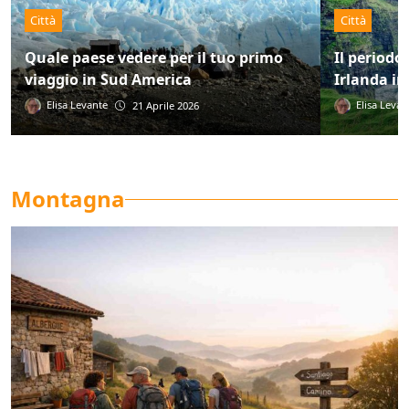
Città
Città
Quale paese vedere per il tuo primo
Il periodo
viaggio in Sud America
Irlanda in
Elisa Levante
Elisa Levan
21 Aprile 2026
Montagna