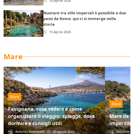
16 Aprile 2026
Nuotare tra ville imperiali è possibile a due
passi da Roma: qui ci si immerge nella
storia
15 Aprile 2026
Mare
Mare
Mare
Favignana, cosa vedere e come
organizzare il viaggio: spiagge, dove
Mare da s
dormire e consigli utili
imperdibil
Antonio Bastianelli
Antonio Bas
20 Aprile 2026