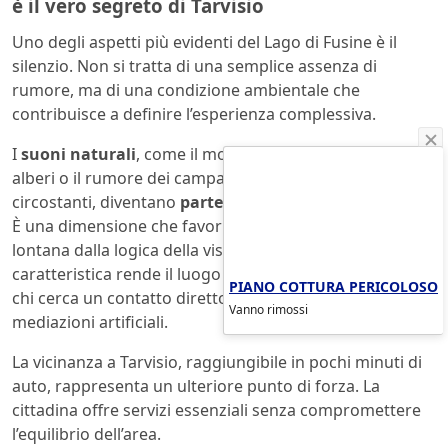
è il vero segreto di Tarvisio
Uno degli aspetti più evidenti del Lago di Fusine è il
silenzio. Non si tratta di una semplice assenza di
rumore, ma di una condizione ambientale che
contribuisce a definire l’esperienza complessiva.
I
suoni naturali
, come il movimento del vento tra gli
alberi o il rumore dei campanacci delle mucche nei prati
circostanti, diventano
parte integrante del paesaggio
.
È una dimensione che favorisce una fruizione più lenta,
lontana dalla logica della visita rapida.
Questa
caratteristica rende il luogo particolarmente adatto a
PIANO COTTURA PERICOLOSO
chi cerca un contatto diretto con la natura, senza
Vanno rimossi
mediazioni artificiali.
La vicinanza a Tarvisio, raggiungibile in pochi minuti di
auto, rappresenta un ulteriore punto di forza. La
cittadina offre servizi essenziali senza compromettere
l’equilibrio dell’area.