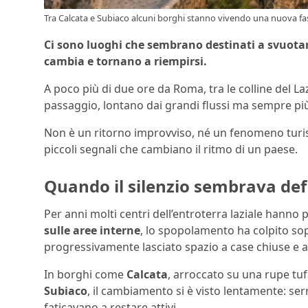
Tra Calcata e Subiaco alcuni borghi stanno vivendo una nuova fa
Ci sono luoghi che sembrano destinati a svuotar
cambia e tornano a riempirsi.
A poco più di due ore da Roma, tra le colline del L
passaggio, lontano dai grandi flussi ma sempre più 
Non è un ritorno improvviso, né un fenomeno turisti
piccoli segnali che cambiano il ritmo di un paese.
Quando il silenzio sembrava def
Per anni molti centri dell’entroterra laziale hanno
sulle aree interne
, lo spopolamento ha colpito sop
progressivamente lasciato spazio a case chiuse e at
In borghi come
Calcata
, arroccato su una rupe tufa
Subiaco
, il cambiamento si è visto lentamente: se
faticavano a restare attivi.