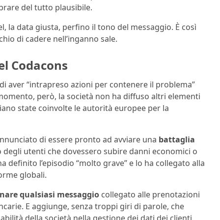
re del tutto plausibile.
el, la data giusta, perfino il tono del messaggio. È così
schio di cadere nell’inganno sale.
del Codacons
di aver “intrapreso azioni per contenere il problema”
 momento, però, la società non ha diffuso altri elementi
siano state coinvolte le autorità europee per la
annunciato di essere pronto ad avviare una
battaglia
 degli utenti che dovessero subire danni economici o
ha definito l’episodio “molto grave” e lo ha collegato alla
forme globali.
inare qualsiasi messaggio
collegato alle prenotazioni
carie. E aggiunge, senza troppi giri di parole, che
ilità della società nella gestione dei dati dei clienti.