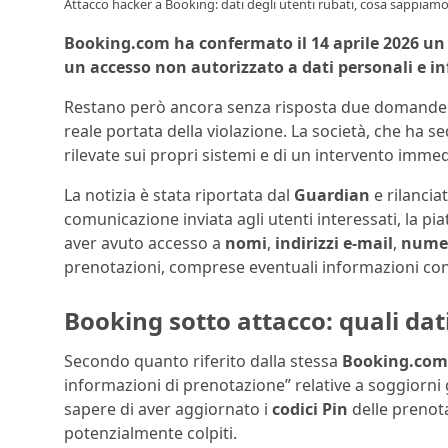
Attacco hacker a Booking: dati degli utenti rubati, cosa sappiamo
Booking.com ha confermato il 14 aprile 2026 un 
un accesso non autorizzato a dati personali e in
Restano però ancora senza risposta due domande chi
reale portata della violazione. La società, che ha s
rilevate sui propri sistemi e di un intervento imme
La notizia è stata riportata dal
Guardian
e rilanciat
comunicazione inviata agli utenti interessati, la p
aver avuto accesso a
nomi
,
indirizzi e-mail
,
numer
prenotazioni, comprese eventuali informazioni cond
Booking sotto attacco: quali dati
Secondo quanto riferito dalla stessa
Booking.com
informazioni di prenotazione” relative a soggiorni g
sapere di aver aggiornato i
codici Pin
delle prenotaz
potenzialmente colpiti.