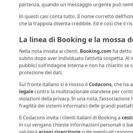
partenza, quando un messaggio urgente può sembra
In questi casi conta tutto. Il nome corretto dell’hot
che la trappola diventa credibile. Ed è così che il ri
La linea di Booking e la mossa 
Nella nota inviata ai clienti,
Booking.com
ha detto 
subito dopo aver individuato l’attività sospetta. Al
pubblici sull’indagine interna e non ha chiarito se 
protezione dei dati.
Sul fronte italiano si è mosso il
Codacons
, che ha 
legale
contro la multinazionale olandese per conto
violazioni della privacy. In una nota, l’associazione 
fragilità dei sistemi informatici delle grandi piatta
Il Codacons invita i clienti italiani di Booking a
cest
in cui vengano chieste informazioni personali o ban
valuterà
azioni risarcitorie
sulle eventuali responsab