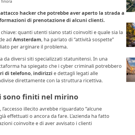
 finora
attacco hacker che potrebbe aver aperto la strada a
formazioni di prenotazione di alcuni clienti.
ave: quanti utenti siano stati coinvolti e quale sia la
ede ad
Amsterdam
, ha parlato di “attività sospette”
diato per arginare il problema.
a da diversi siti specializzati statunitensi. In una
iattaforma ha spiegato che i cyber criminali potrebbero
i di telefono
,
indirizzi
e dettagli legati alle
ivise direttamente con la struttura ricettiva.
 sono finiti nel mirino
, l’accesso illecito avrebbe riguardato “alcune
ià effettuati o ancora da fare. L’azienda ha fatto
ioni coinvolte e di aver avvisato i clienti