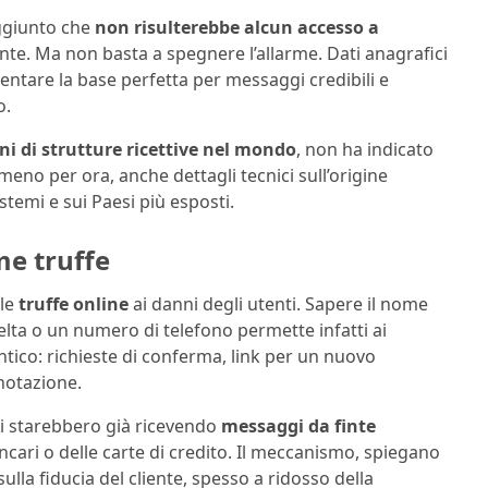
aggiunto che
non risulterebbe alcun accesso a
nte. Ma non basta a spegnere l’allarme. Dati anagrafici
ventare la base perfetta per messaggi credibili e
o.
ni di strutture ricettive nel mondo
, non ha indicato
eno per ora, anche dettagli tecnici sull’origine
istemi e sui Paesi più esposti.
me truffe
lle
truffe online
ai danni degli utenti. Sapere il nome
celta o un numero di telefono permette infatti ai
ntico: richieste di conferma, link per un nuovo
notazione.
ti starebbero già ricevendo
messaggi da finte
ancari o delle carte di credito. Il meccanismo, spiegano
sulla fiducia del cliente, spesso a ridosso della