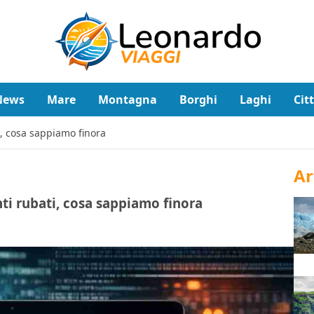
News
Mare
Montagna
Borghi
Laghi
Cit
i, cosa sappiamo finora
Ar
ti rubati, cosa sappiamo finora