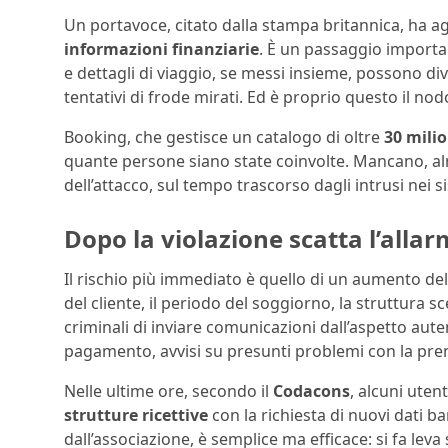
Un portavoce, citato dalla stampa britannica, ha 
informazioni finanziarie
. È un passaggio importa
e dettagli di viaggio, se messi insieme, possono di
tentativi di frode mirati. Ed è proprio questo il nod
Booking, che gestisce un catalogo di oltre
30 milio
quante persone siano state coinvolte. Mancano, alm
dell’attacco, sul tempo trascorso dagli intrusi nei s
Dopo la violazione scatta l’allar
Il rischio più immediato è quello di un aumento de
del cliente, il periodo del soggiorno, la struttura s
criminali di inviare comunicazioni dall’aspetto aute
pagamento, avvisi su presunti problemi con la pre
Nelle ultime ore, secondo il
Codacons
, alcuni uten
strutture ricettive
con la richiesta di nuovi dati b
dall’associazione, è semplice ma efficace: si fa leva 